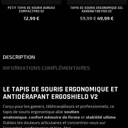
PETIT TAPIS DE SOURIS BUREAU
TAPIS DE SOURIS ERGONOMIQUE GEL
COMPACTPRO V2
KENSINGTON PRO V2
Le
Le
12,99
€
59,99
€
49,99
€
prix
prix
initial
actue
était :
est :
59,99 €.
49,99
DESCRIPTION
INFORMATIONS COMPLÉMENTAIRES
LE TAPIS DE SOURIS ERGONOMIQUE ET
ANTIDÉRAPANT ERGOSHIELD V2
Conçu pour les gamers, télétravailleurs et professionnels, ce
tapis de souris ergonomique allie
soutien
anatomique
,
confort mémoire de forme
et
stabilité ultime
.
Oubliez les douleurs articulaires et concentrez-vous sur
l’essentiel : performance et bien-être.