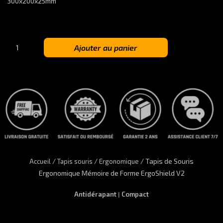
300x200x25mm
quantité
Ajouter au panier
de
Tapis
de
Souris
Ergonomique
Mémoire
de
Forme
ErgoShield
V2
/
/
/ Tapis de Souris
Accueil
Tapis souris
Ergonomique
Ergonomique Mémoire de Forme ErgoShield V2
Antidérapant
Compact
|