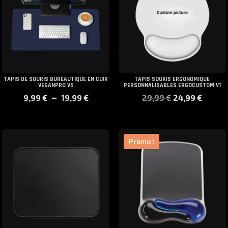
TAPIS DE SOURIS BUREAUTIQUE EN CUIR
TAPIS SOURIS ERGONOMIQUE
VEGANPRO V5
PERSONNALISABLES ERGOCUSTOM V1
Plage
Le
Le
–
9,99
€
19,99
€
29,99
€
24,99
€
de
prix
prix
prix :
initial
actue
9,99 €
était :
est :
à
29,99 €.
24,99
Promo !
19,99 €