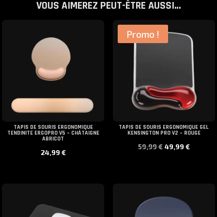
VOUS AIMEREZ PEUT-ÊTRE AUSSI…
Promo !
TAPIS DE SOURIS ERGONOMIQUE
TAPIS DE SOURIS ERGONOMIQUE GEL
TENDINITE ERGOPRO V5 – CHÂTAIGNE
KENSINGTON PRO V2 – ROUGE
ABRICOT
Le
Le
59,99
€
49,99
€
24,99
€
prix
prix
initial
actue
était :
est :
59,99 €.
49,99 