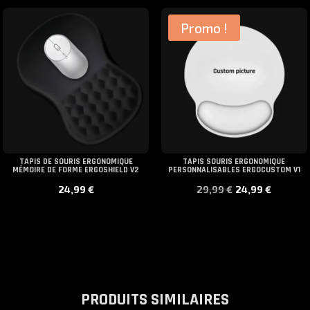
était :
est :
Promo !
59,99 €.
49,99 €.
TAPIS DE SOURIS ERGONOMIQUE
TAPIS SOURIS ERGONOMIQUE
MÉMOIRE DE FORME ERGOSHIELD V2
PERSONNALISABLES ERGOCUSTOM V1
Le
Le
24,99
€
29,99
€
24,99
€
prix
prix
initial
actue
était :
est :
29,99 €.
24,99
PRODUITS SIMILAIRES