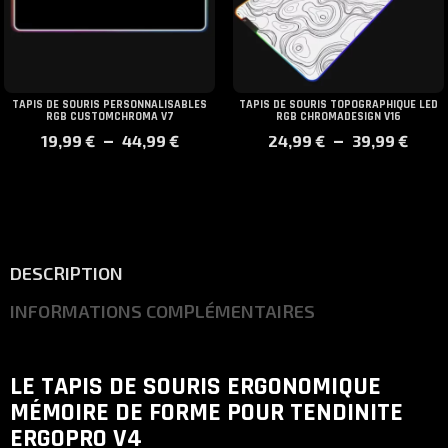
TAPIS DE SOURIS PERSONNALISABLES
TAPIS DE SOURIS TOPOGRAPHIQUE LED
RGB CUSTOMCHROMA V7
RGB CHROMADESIGN V16
Plage
Pla
–
–
19,99
€
44,99
€
24,99
€
39,99
€
de
de
prix :
prix 
19,99 €
24,9
à
à
44,99 €
39,9
DESCRIPTION
INFORMATIONS COMPLÉMENTAIRES
LE TAPIS DE SOURIS ERGONOMIQUE
MÉMOIRE DE FORME POUR
TENDINITE
ERGOPRO V4