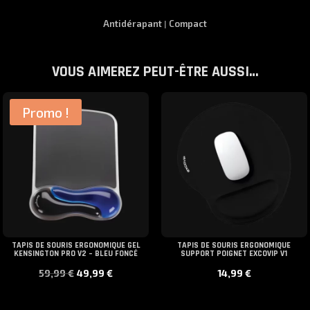
Antidérapant
Compact
|
VOUS AIMEREZ PEUT-ÊTRE AUSSI…
Promo !
TAPIS DE SOURIS ERGONOMIQUE GEL
TAPIS DE SOURIS ERGONOMIQUE
KENSINGTON PRO V2 – BLEU FONCÉ
SUPPORT POIGNET EXCOVIP V1
Le
Le
59,99
€
49,99
€
14,99
€
prix
prix
initial
actuel