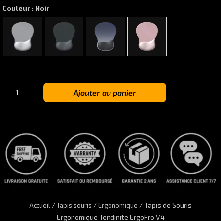
Couleur
: Noir
Gris
Noir
Bleu marine
Rose
quantité
Ajouter au panier
de
Tapis
de
Souris
Ergonomique
Tendinite
ErgoPro
V4
/
/
/ Tapis de Souris
Accueil
Tapis souris
Ergonomique
Ergonomique Tendinite ErgoPro V4