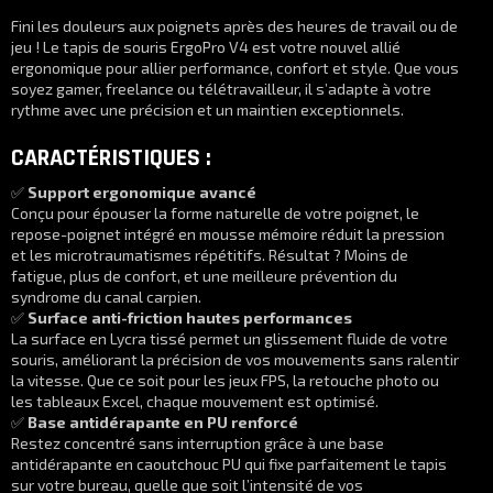
Fini les douleurs aux poignets après des heures de travail ou de
jeu ! Le tapis de souris ErgoPro V4 est votre nouvel allié
ergonomique pour allier performance, confort et style. Que vous
soyez gamer, freelance ou télétravailleur, il s’adapte à votre
rythme avec une précision et un maintien exceptionnels.
CARACTÉRISTIQUES
:
✅
Support ergonomique avancé
Conçu pour épouser la forme naturelle de votre poignet, le
repose-poignet intégré en mousse mémoire réduit la pression
et les microtraumatismes répétitifs. Résultat ? Moins de
fatigue, plus de confort, et une meilleure prévention du
syndrome du canal carpien.
✅
Surface anti-friction hautes performances
La surface en Lycra tissé permet un glissement fluide de votre
souris, améliorant la précision de vos mouvements sans ralentir
la vitesse. Que ce soit pour les jeux FPS, la retouche photo ou
les tableaux Excel, chaque mouvement est optimisé.
✅
Base antidérapante en PU renforcé
Restez concentré sans interruption grâce à une base
antidérapante en caoutchouc PU qui fixe parfaitement le tapis
sur votre bureau, quelle que soit l’intensité de vos